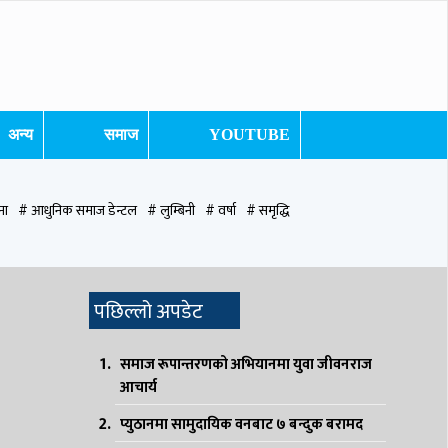
अन्य
समाज
YOUTUBE
ना
# आधुनिक समाज डेन्टल
# लुम्बिनी
# वर्षा
# समृद्धि
ुटवल उपमहानगरपालिका
# बुटवल उपमहान
# स्वास्थ्य
# निर्वाचन
# पाल्पा
पछिल्लो अपडेट
समाज रूपान्तरणको अभियानमा युवा जीवनराज
आचार्य
प्युठानमा सामुदायिक वनबाट ७ बन्दुक बरामद