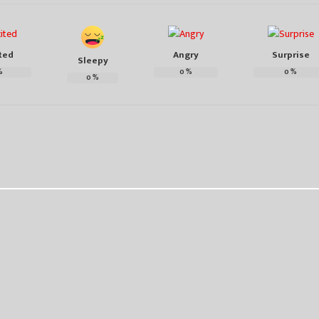
ted
Angry
Surprise
Sleepy
%
0
%
0
%
0
%