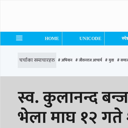
HOME
UNICODE
स्प
चर्चाका समाचारहरु
# अभियान
# जीवनराज आचार्य
# युवा
# समाज
# समृद्धि एकेडेमी
# काङ्ग्रेस
# नेपाली कांग्रेस
# बुटवल
# राजधानी
# रु
स्व. कुलानन्द बन्जा
# प्रतिनिधि सभा
भेला माघ १२ गते श