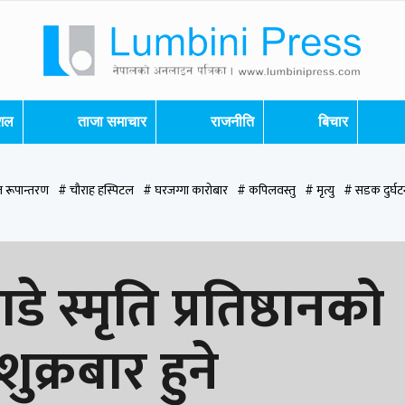
ेशल
ताजा समाचार
राजनीति
बिचार
 रूपान्तरण
# चौराह हस्पिटल
# घरजग्गा कारोबार
# कपिलवस्तु
# मृत्यु
# सडक दुर्घट
पन्देही
# रुपन्देही २
# नेकपा
# रुपन्देही १
# चुन्न पौडेल
# मन्दिर
# सिद्धबाबा
# ब
डे स्मृति प्रतिष्ठानको
ुक्रबार हुने