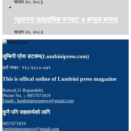
साउन २०, २०८३
प्युठानमा सामुदायिक वनबाट ७ बन्दुक बरामद
साउन २०, २०८३
लुम्बिनी प्रेस डटकम(Lumbinipress.com)
दर्ता नम्बर : १९८/२०८०-०७१
This is offical online of Lumbini press magazine
Butwal,11 Rupandehi.
Phone No. :- 9857071819
Email:- lumbinipressnews@gmail.com
कुनै पनि सहकार्यको लागि
9857071819
lumbinipressnews@gmail.com