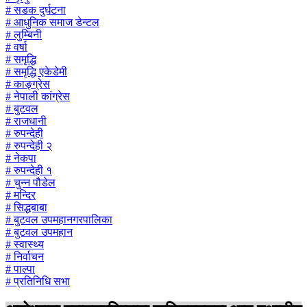
# सडक दुर्घटना
# आधुनिक समाज डेन्टल
# लुम्बिनी
# वर्षा
# समृद्धि
# समृद्धि एकेडेमी
# काङ्ग्रेस
# नेपाली कांग्रेस
# बुटवल
# राजधानी
# रुपन्देही
# रुपन्देही २
# नेकपा
# रुपन्देही १
# चुन्न पौडेल
# मन्दिर
# सिद्धबाबा
# बुटवल उपमहानगरपालिका
# बुटवल उपमहान
# स्वास्थ्य
# निर्वाचन
# पाल्पा
# प्रतिनिधि सभा