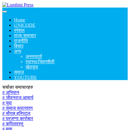
Home
UNICODE
स्पेशल
ताजा समाचार
राजनीति
बिचार
अन्य
अन्तरवार्ता
स्वास्थ/जिवनशैली
खेलकुद
समाज
YOUTUBE
चर्चाका समाचारहरु
# अभियान
# जीवनराज आचार्य
# युवा
# समाज रूपान्तरण
# चौराह हस्पिटल
# घरजग्गा कारोबार
# कपिलवस्तु
# मृत्यु