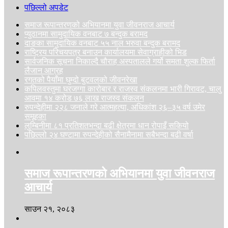
पछिल्लो अपडेट
समाज रूपान्तरणको अभियानमा युवा जीवनराज आचार्य
प्युठानमा सामुदायिक वनबाट ७ बन्दुक बरामद
दाङका सामुदायिक वनबाट ५५ नाल भरुवा बन्दुक बरामद
राष्ट्रिय परिचयपत्र बनाउन कार्यालयमा सेवाग्राहीको भिड
सार्वजनिक सूचना निकाल्दै चौराह अस्पतालले गर्यो समता शुल्क फिर्ता
लैजान आग्रह
रगतको पैयाँमा घुम्दो बुटवलको जीवनरेखा
कपिलवस्तुमा घरजग्गा कारोबार र राजस्व संकलनमा भारी गिरावट, चालु
आवमा १४ करोड ७६ लाख राजस्व संकलन
रुपन्देहीमा २२८ जनाले गरे आत्महत्या, अधिकांश २६–३५ वर्ष उमेर
समूहका
लुम्बिनीमा ८१ प्रतिशतभन्दा बढी क्षेत्रमा धान रोपाइँ सकियो
पछिल्लो २४ घण्टामा रुपन्देहीको सैनामैनामा सबैभन्दा बढी वर्षा
समाज रूपान्तरणको अभियानमा युवा जीवनराज
आचार्य
साउन २१, २०८३