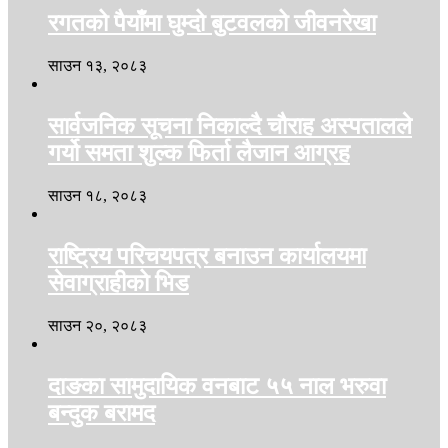
रगतको पैयाँमा घुम्दो बुटवलको जीवनरेखा
साउन १३, २०८३
सार्वजनिक सूचना निकाल्दै चौराह अस्पतालले
गर्यो समता शुल्क फिर्ता लैजान आग्रह
साउन १८, २०८३
राष्ट्रिय परिचयपत्र बनाउन कार्यालयमा
सेवाग्राहीको भिड
साउन २०, २०८३
दाङका सामुदायिक वनबाट ५५ नाल भरुवा
बन्दुक बरामद