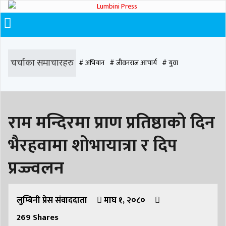
चर्चाका समाचारहरु
# अभियान
# जीवनराज आचार्य
# युवा
# समाज रूपान्तरण
# चौराह हस्पिटल
# घरजग्गा कारोबार
# कपिलवस्तु
राम मन्दिरमा प्राण प्रतिष्ठाको दिन
# मृत्यु
# सडक दुर्घटना
# आधुनिक समाज डेन्टल
# लुम्बिनी
# वर्षा
# समृद्धि
भैरहवामा शोभायात्रा र दिप
# समृद्धि एकेडेमी
# काङ्ग्रेस
# नेपाली कांग्रेस
# बुटवल
# राजधानी
प्रज्ज्वलन
# रुपन्देही
# रुपन्देही २
# नेकपा
# रुपन्देही १
# चुन्न पौडेल
# मन्दिर
# सिद्धबाबा
लुम्बिनी प्रेस संवाददाता
# बुटवल उपमहानगरपालिका
माघ १, २०८०
# बुटवल उपमहान
# स्वास्थ्य
269
Shares