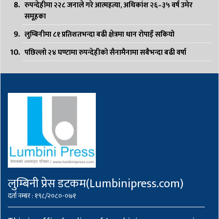
रुपन्देहीमा २२८ जनाले गरे आत्महत्या, अधिकांश २६–३५ वर्ष उमेर
समूहका
लुम्बिनीमा ८१ प्रतिशतभन्दा बढी क्षेत्रमा धान रोपाइँ सकियो
पछिल्लो २४ घण्टामा रुपन्देहीको सैनामैनामा सबैभन्दा बढी वर्षा
लुम्बिनी प्रेस डटकम(Lumbinipress.com)
दर्ता नम्बर : १९८/२०८०-०७१