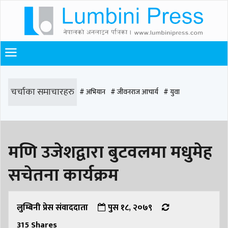
चर्चाका समाचारहरु
# अभियान
# जीवनराज आचार्य
# युवा
# समाज रूपान्तरण
# चौराह हस्पिटल
# घरजग्गा कारोबार
# कपिलवस्तु
मणि उजेशद्वारा बुटवलमा मधुमेह
# मृत्यु
# सडक दुर्घटना
# आधुनिक समाज डेन्टल
# लुम्बिनी
# वर्षा
# समृद्धि
सचेतना कार्यक्रम
# समृद्धि एकेडेमी
# काङ्ग्रेस
# नेपाली कांग्रेस
# बुटवल
# राजधानी
# रुपन्देही
# रुपन्देही २
# नेकपा
# रुपन्देही १
# चुन्न पौडेल
# मन्दिर
लुम्बिनी प्रेस संवाददाता
पुस १८, २०७९
315
Shares