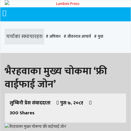
चर्चाका समाचारहरु
# अभियान
# जीवनराज आचार्य
# युवा
# समाज रूपान्तरण
# चौराह हस्पिटल
# घरजग्गा कारोबार
# कपिलवस्तु
भैरहवाका मुख्य चोकमा ‘फ्री
# मृत्यु
# सडक दुर्घटना
# आधुनिक समाज डेन्टल
# लुम्बिनी
# वर्षा
# समृद्धि
वाईफाई जोन’
# समृद्धि एकेडेमी
# काङ्ग्रेस
# नेपाली कांग्रेस
# बुटवल
# राजधानी
# रुपन्देही
# रुपन्देही २
# नेकपा
# रुपन्देही १
# चुन्न पौडेल
# मन्दिर
लुम्बिनी प्रेस संवाददाता
पुस ७, २०८१
300
Shares
# सिद्धबाबा
# बुटवल उपमहानगरपालिका
# बुटवल उपमहान
# स्वास्थ्य