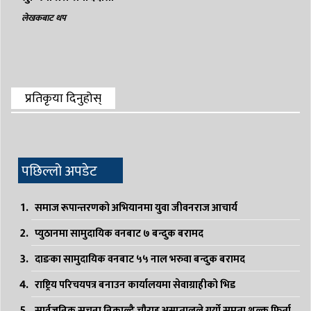
लेखकबाट थप
प्रतिकृया दिनुहोस्
पछिल्लो अपडेट
समाज रूपान्तरणको अभियानमा युवा जीवनराज आचार्य
प्युठानमा सामुदायिक वनबाट ७ बन्दुक बरामद
दाङका सामुदायिक वनबाट ५५ नाल भरुवा बन्दुक बरामद
राष्ट्रिय परिचयपत्र बनाउन कार्यालयमा सेवाग्राहीको भिड
सार्वजनिक सूचना निकाल्दै चौराह अस्पतालले गर्यो समता शुल्क फिर्ता