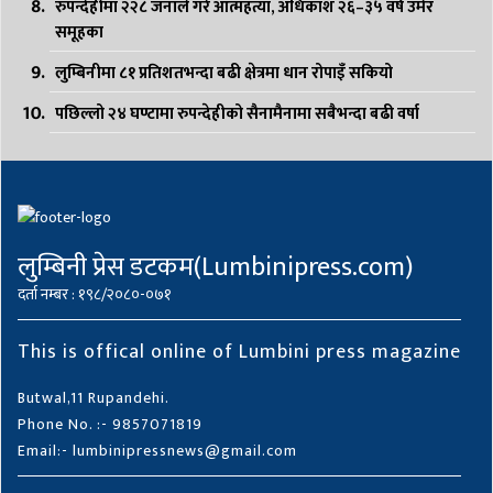
रुपन्देहीमा २२८ जनाले गरे आत्महत्या, अधिकांश २६–३५ वर्ष उमेर
समूहका
लुम्बिनीमा ८१ प्रतिशतभन्दा बढी क्षेत्रमा धान रोपाइँ सकियो
पछिल्लो २४ घण्टामा रुपन्देहीको सैनामैनामा सबैभन्दा बढी वर्षा
लुम्बिनी प्रेस डटकम(Lumbinipress.com)
दर्ता नम्बर : १९८/२०८०-०७१
This is offical online of Lumbini press magazine
Butwal,11 Rupandehi.
Phone No. :- 9857071819
Email:- lumbinipressnews@gmail.com