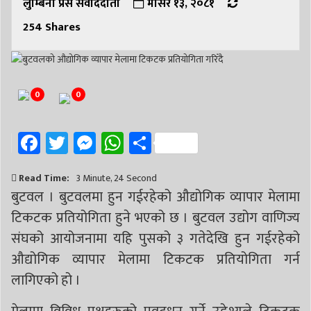
# सिद्धबाबा
लुम्बिनी प्रेस संवाददाता
# बुटवल उपमहानगरपालिका
मंसिर १३, २०८१
# बुटवल उपमहान
# स्वास्थ्य
254
Shares
# निर्वाचन
# पाल्पा
# प्रतिनिधि सभा
0
0
Facebook
Twitter
Messenger
WhatsApp
Share
Read Time:
3 Minute, 24 Second
बुटवल । बुटवलमा हुन गईरहेको औद्योगिक व्यापार मेलामा
टिकटक प्रतियोगिता हुने भएको छ । बुटवल उद्योग वाणिज्य
संघको आयोजनामा यहि पुसको ३ गतेदेखि हुन गईरहेको
औद्योगिक व्यापार मेलामा टिकटक प्रतियोगिता गर्न
लागिएको हो ।