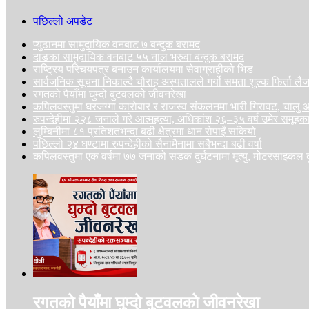
पछिल्लो अपडेट
प्युठानमा सामुदायिक वनबाट ७ बन्दुक बरामद
दाङका सामुदायिक वनबाट ५५ नाल भरुवा बन्दुक बरामद
राष्ट्रिय परिचयपत्र बनाउन कार्यालयमा सेवाग्राहीको भिड
सार्वजनिक सूचना निकाल्दै चौराह अस्पतालले गर्यो समता शुल्क फिर्ता ल
रगतको पैयाँमा घुम्दो बुटवलको जीवनरेखा
कपिलवस्तुमा घरजग्गा कारोबार र राजस्व संकलनमा भारी गिरावट, चा
रुपन्देहीमा २२८ जनाले गरे आत्महत्या, अधिकांश २६–३५ वर्ष उमेर समूहक
लुम्बिनीमा ८१ प्रतिशतभन्दा बढी क्षेत्रमा धान रोपाइँ सकियो
पछिल्लो २४ घण्टामा रुपन्देहीको सैनामैनामा सबैभन्दा बढी वर्षा
कपिलवस्तुमा एक वर्षमा ७७ जनाको सडक दुर्घटनामा मृत्यु, मोटरसाइकल दु
रगतको पैयाँमा घुम्दो बुटवलको जीवनरेखा