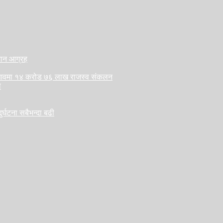
ैजान आग्रह
लु आवमा १४ करोड ७६ लाख राजस्व संकलन
ा
र्घटना सबैभन्दा बढी