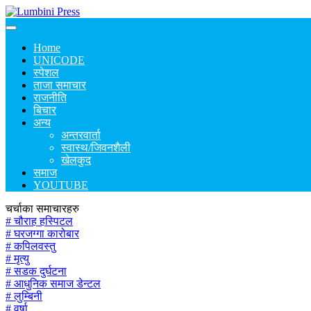
Home
UNICODE
स्पेशल
ताजा समाचार
राजनीति
बिचार
अन्य
अन्तरवार्ता
स्वास्थ/जिवनशैली
खेलकुद
समाज
YOUTUBE
चर्चाका समाचारहरु
# चौराह हस्पिटल
# घरजग्गा कारोबार
# कपिलवस्तु
# मृत्यु
# सडक दुर्घटना
# आधुनिक समाज डेन्टल
# लुम्बिनी
# वर्षा