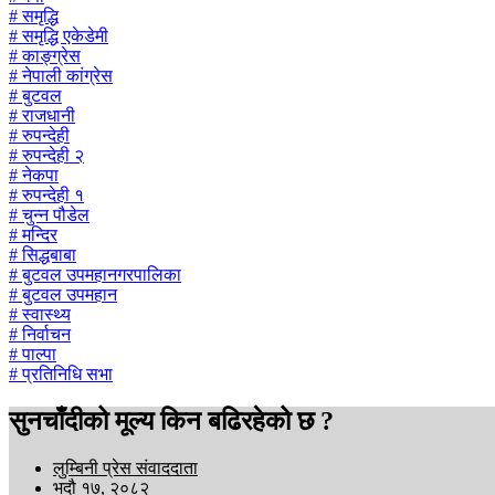
# समृद्धि
# समृद्धि एकेडेमी
# काङ्ग्रेस
# नेपाली कांग्रेस
# बुटवल
# राजधानी
# रुपन्देही
# रुपन्देही २
# नेकपा
# रुपन्देही १
# चुन्न पौडेल
# मन्दिर
# सिद्धबाबा
# बुटवल उपमहानगरपालिका
# बुटवल उपमहान
# स्वास्थ्य
# निर्वाचन
# पाल्पा
# प्रतिनिधि सभा
सुनचाँदीको मूल्य किन बढिरहेको छ ?
लुम्बिनी प्रेस संवाददाता
भदौ १७, २०८२