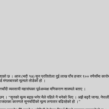
दै आएको छ । आज (भदौ १७) सुन प्रतितोला दुई लाख पाँच हजार ९०० रुपैयाँमा कारो
्ड मंगलबारको मूल्यले तोडेको हो ।
नचाँदी व्यवसायी महासंघका पूर्वअध्यक्ष मणिकरत्न शाक्यले बताए ।
 । “सुनको मूल्य बढ्छ भनेर मैले पहिले नै भनेको थिए । अझै बढ्दै जान्छ, नेपालीले
्याजदरका कारणले सुनचाँदीको मूल्य लगातार बढिरहेको हो ।”