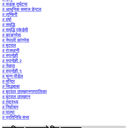
# सडक दुर्घटना
# आधुनिक समाज डेन्टल
# लुम्बिनी
# वर्षा
# समृद्धि
# समृद्धि एकेडेमी
# काङ्ग्रेस
# नेपाली कांग्रेस
# बुटवल
# राजधानी
# रुपन्देही
# रुपन्देही २
# नेकपा
# रुपन्देही १
# चुन्न पौडेल
# मन्दिर
# सिद्धबाबा
# बुटवल उपमहानगरपालिका
# बुटवल उपमहान
# स्वास्थ्य
# निर्वाचन
# पाल्पा
# प्रतिनिधि सभा