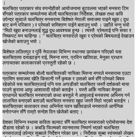
।
चलचित्र पत्रकार संघ रुपन्देहीको आयोजनामा बुटवलमा भएको मनसरा टिम
सँगको पत्रकार सम्मलेनमा बोल्दै चलचित्रका निर्देशक, लेखक तथा कवि
उपेन्द्र सुव्वाले चलचित्र मनसरामा बिशेषत नेपाली समाजमा पाइने खुवा ( दुध
बाट बन्ने परिकार ) र प्रेमको समिश्रण पाईने बताउनु भयो । उहाँले भन्नु भयो
“मिठो खुवा बनाउनलाई शुद्ध दुध आवश्यक हुन्छ । त्यस्तै प्रेमलाई पनि सफा र
निष्कपट मन चाहिन्छ । ” चलचित्र मनसराले खुवा र प्रेमको बिषयलाई देखाउन
खोजेको बताउनु भयो ।
बिशेषत ललितपुर र पुर्वि नेपालका विभिन्न स्थानमा छायंकन गरिएको यस
चलचित्रमा दयाह्याङ्ग राई, मिरुना मगर, प्रविन खतिवडा, मेनुका प्रधान
लगायतका कलाकारको प्रस्तुती रहेको छ ।
पत्रकार सम्मलेनमा बोल्दै चलचित्रकी नायिका मिरुना मगरले मनसरामा एउटा
ग्रामिण समाजमा खेति किसानी गर्ने कृषक र उसको कर्म सँगै प्रेमको बिषय
रहेकोले यस चलचित्रलाई पनि यस अगाडीको चलचित्र जस्तै दर्शकको माया
पाउने कुरामा आफु आशावादी रहेको बताईन । यस्तै अर्कि नायिका मेनुका
प्रधानले चलचित्र मनसराको कथा बस्तुले नै आफुलाई मनसरमा अभिनय गर्न
लालयित बनाएको बताउदै चलचित्र मनसरा खुवा जस्तै मिठो भएको बताईन ।
चलचित्रका कलाकार तथा अभिनेता पवन खतिवडाले मनसराले आर्गनिक
मनोरन्जन सँगै राम्रो सन्देश दिन खेजेको बताए ।
देशका विभिन्न स्थामा कविता कन्र्सट सँगै चलचित्र मनसराको प्रोमोसनमा देश
दौडामा रहेको छ । कबडि फिल्मको व्यानमारमा निमार्ण भएको चलचित्र
मनसरालाई उपेन्द्र सुब्बाले निर्देशन गरेका छन् । निर्देशक सुब्बा स्वंयमको लेखन