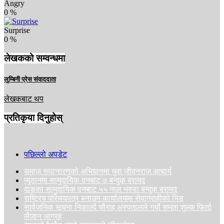
Angry
0
%
Surprise
0
%
लेखकको सम्वन्धमा
लुम्बिनी प्रेस संवाददाता
लेखकबाट थप
प्रतिकृया दिनुहोस्
पछिल्लो अपडेट
समाज रूपान्तरणको अभियानमा युवा जीवनराज आचार्य
प्युठानमा सामुदायिक वनबाट ७ बन्दुक बरामद
दाङका सामुदायिक वनबाट ५५ नाल भरुवा बन्दुक बरामद
राष्ट्रिय परिचयपत्र बनाउन कार्यालयमा सेवाग्राहीको भिड
सार्वजनिक सूचना निकाल्दै चौराह अस्पतालले गर्यो समता शुल्क फिर्ता
लैजान आग्रह