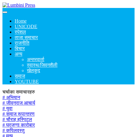
Home
UNICODE
स्पेशल
ताजा समाचार
राजनीति
बिचार
अन्य
अन्तरवार्ता
स्वास्थ/जिवनशैली
खेलकुद
समाज
YOUTUBE
चर्चाका समाचारहरु
# अभियान
# जीवनराज आचार्य
# युवा
# समाज रूपान्तरण
# चौराह हस्पिटल
# घरजग्गा कारोबार
# कपिलवस्तु
# मृत्यु