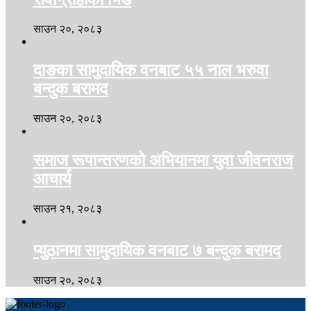
साउन २०, २०८३
दाङका सामुदायिक वनबाट ५५ नाल भरुवा
बन्दुक बरामद
साउन २०, २०८३
समाज रूपान्तरणको अभियानमा युवा जीवनराज
आचार्य
साउन २१, २०८३
प्युठानमा सामुदायिक वनबाट ७ बन्दुक बरामद
साउन २०, २०८३