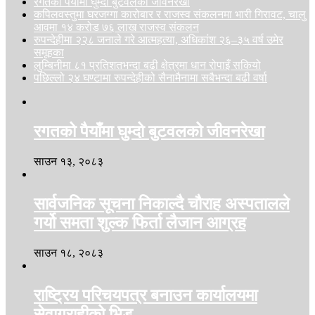
रगतको पैयाँमा घुम्दो बुटवलको जीवनरेखा
कपिलवस्तुमा घरजग्गा कारोबार र राजस्व संकलनमा भारी गिरावट, चालु
आवमा १४ करोड ७६ लाख राजस्व संकलन
रुपन्देहीमा २२८ जनाले गरे आत्महत्या, अधिकांश २६–३५ वर्ष उमेर
समूहका
लुम्बिनीमा ८१ प्रतिशतभन्दा बढी क्षेत्रमा धान रोपाइँ सकियो
पछिल्लो २४ घण्टामा रुपन्देहीको सैनामैनामा सबैभन्दा बढी वर्षा
रगतको पैयाँमा घुम्दो बुटवलको जीवनरेखा
साउन १३, २०८३
सार्वजनिक सूचना निकाल्दै चौराह अस्पतालले
गर्यो समता शुल्क फिर्ता लैजान आग्रह
साउन १८, २०८३
राष्ट्रिय परिचयपत्र बनाउन कार्यालयमा
सेवाग्राहीको भिड