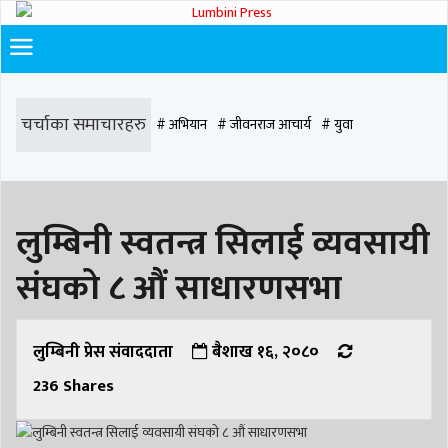
चर्चाका समाचारहरु
# अभियान
# जीवनराज आचार्य
# युवा
# समाज रूपान्तरण
# चौराह हस्पिटल
# घरजग्गा कारोबार
# कपिलवस्तु
लुम्बिनी स्वतन्त्र सिलाई व्यवसायी
# मृत्यु
# सडक दुर्घटना
# आधुनिक समाज डेन्टल
# लुम्बिनी
# वर्षा
# समृद्धि
संघको ८ औं साधारणसभा
# समृद्धि एकेडेमी
# काङ्ग्रेस
# नेपाली कांग्रेस
# बुटवल
# राजधानी
# रुपन्देही
# रुपन्देही २
# नेकपा
# रुपन्देही १
# चुन्न पौडेल
# मन्दिर
लुम्बिनी प्रेस संवाददाता
बैशाख १६, २०८०
236
Shares
# सिद्धबाबा
# बुटवल उपमहानगरपालिका
# बुटवल उपमहान
# स्वास्थ्य