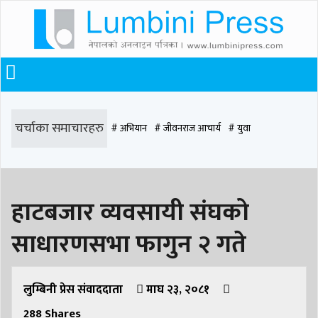
चर्चाका समाचारहरु
# अभियान
# जीवनराज आचार्य
# युवा
# समाज रूपान्तरण
# चौराह हस्पिटल
# घरजग्गा कारोबार
# कपिलवस्तु
हाटबजार व्यवसायी संघको
# मृत्यु
# सडक दुर्घटना
# आधुनिक समाज डेन्टल
# लुम्बिनी
# वर्षा
# समृद्धि
साधारणसभा फागुन २ गते
# समृद्धि एकेडेमी
# काङ्ग्रेस
# नेपाली कांग्रेस
# बुटवल
# राजधानी
# रुपन्देही
# रुपन्देही २
# नेकपा
# रुपन्देही १
# चुन्न पौडेल
# मन्दिर
लुम्बिनी प्रेस संवाददाता
माघ २३, २०८१
288
Shares