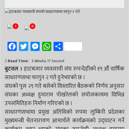
# सिद्धबाबा
# बुटवल उपमहानगरपालिका
# बुटवल उपमहान
# स्वास्थ्य
# निर्वाचन
# पाल्पा
# प्रतिनिधि सभा
1
0
Facebook
Twitter
Messenger
WhatsApp
Share
Read Time:
3 Minute, 17 Second
बुटवल ।
हाटबजार व्यवसायी संघ रुपन्देहीको १९ औं वार्षिक
साधारणसभा फागुन २ गते हुनेभएको छ ।
संघको पुस २९ गते बसेको विस्तारित बैठकको निर्णय अनुसार
संघका अध्यक्ष हुमाराम पोखरेलको संयोजकत्वमा विभिन्न
उपसमितिहरु निर्माण गरिएको छ ।
साधारणसभामा प्रमुख अतिथिको रुपमा लुम्बिनी प्रदेशका
मुख्यमन्त्री चेतनारायण आचार्यले कार्यक्रमको उद्घाटन गर्ने