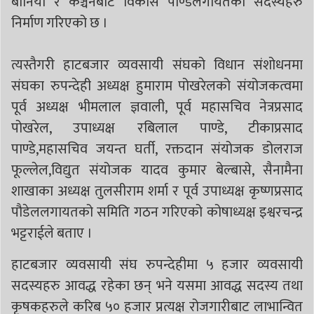
बानियाँ र कञ्चनबाट विकास पाण्डेलगायतका सदस्यहरु
निर्माण गरिएको छ ।
त्यस्तैगरी हाटबजार व्यवसायी संघको विधान संशोधनमा
संघका रुपन्देही अध्यक्ष हुमाराम पोखरेलको संयोजकत्वमा
पूर्व अध्यक्ष भीमलाल ज्ञवाली, पूर्व महासचिव नेत्रप्रसाद
पोखरेल, उपाध्यक्ष रबिलाल पाण्डे, टीकाप्रसाद
पाण्डे,महासचिव जयन्त घर्ती, रक्तदान संयोजक डोलराज
फूल्लेल,विद्युत संयोजक यादव कुमार बेल्बासे, सैनामैना
शाखाका अध्यक्ष तुलसीराम शर्मा र पूर्व उपाध्यक्ष कृष्णप्रसाद
पौडेललगायतको समिति गठन गरिएको कोषाध्यक्ष इश्वरचन्द्र
भट्टराईले बताए ।
हाटबजार व्यवसायी संघ रुपन्देहीमा ५ हजार व्यवसायी
सदस्यहरु आवद्ध रहेका छन् भने यसमा आवद्ध सदस्य तथा
कृषकहरुले करिब ५० हजार प्रत्यक्ष रोजगारीबाट लाभान्वित