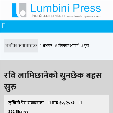
चर्चाका समाचारहरु
# अभियान
# जीवनराज आचार्य
# युवा
# समाज रूपान्तरण
# चौराह हस्पिटल
# घरजग्गा कारोबार
# कपिलवस्तु
रवि लामिछानेकाे थुनछेक बहस
# मृत्यु
# सडक दुर्घटना
# आधुनिक समाज डेन्टल
# लुम्बिनी
# वर्षा
# समृद्धि
सुरु
# समृद्धि एकेडेमी
# काङ्ग्रेस
# नेपाली कांग्रेस
# बुटवल
# राजधानी
# रुपन्देही
# रुपन्देही २
# नेकपा
# रुपन्देही १
# चुन्न पौडेल
# मन्दिर
लुम्बिनी प्रेस संवाददाता
माघ १०, २०८१
252
Shares