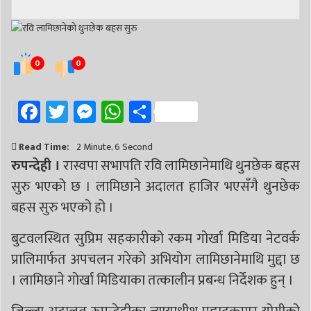
# सिद्धबाबा
# बुटवल उपमहानगरपालिका
# बुटवल उपमहान
# स्वास्थ्य
# निर्वाचन
# पाल्पा
# प्रतिनिधि सभा
0
0
Facebook
Twitter
Messenger
WhatsApp
Share
Read Time:
2 Minute, 6 Second
रुपन्देही ।
रास्वपा सभापति रवि लामिछानेमाथि थुनछेक बहस
सुरु भएको छ । लामिछाने अदालत हाजिर भएसँगै थुनछेक
बहस सुरु भएको हो ।
बुटवलस्थित सुप्रिम सहकारीको रकम गोर्खा मिडिया नेटवर्क
प्रालिमार्फत अपचलन गरेको अभियोग लामिछानेमाथि मुद्दा छ
। लामिछाने गोर्खा मिडियाका तत्कालीन प्रबन्ध निर्देशक हुन् ।