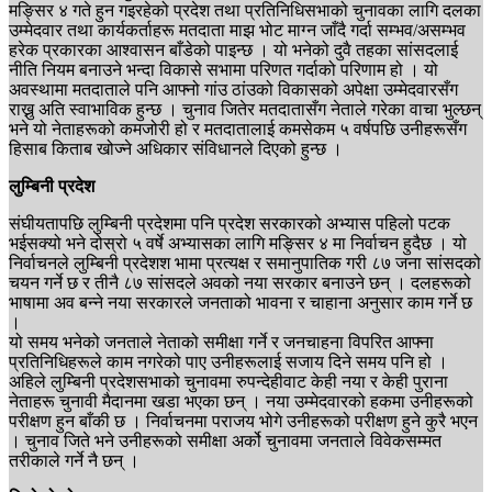
मङ्सिर ४ गते हुन गइरहेको प्रदेश तथा प्रतिनिधिसभाको चुनावका लागि दलका
उम्मेदवार तथा कार्यकर्ताहरू मतदाता माझ भोट माग्न जाँदै गर्दा सम्भव/असम्भव
हरेक प्रकारका आश्वासन बाँडेको पाइन्छ । यो भनेको दुवै तहका सांसदलाई
नीति नियम बनाउने भन्दा विकासे सभामा परिणत गर्दाको परिणाम हो । यो
अवस्थामा मतदाताले पनि आफ्नो गांउ ठांउको विकासको अपेक्षा उम्मेदवारसँग
राख्नु अति स्वाभाविक हुन्छ । चुनाव जितेर मतदातासँग नेताले गरेका वाचा भुल्छन्
भने यो नेताहरूको कमजोरी हो र मतदातालाई कमसेकम ५ वर्षपछि उनीहरूसँग
हिसाब किताब खोज्ने अधिकार संविधानले दिएको हुन्छ ।
लुम्बिनी प्रदेश
संघीयतापछि लुम्बिनी प्रदेशमा पनि प्रदेश सरकारको अभ्यास पहिलो पटक
भईसक्यो भने दोस्रो ५ वर्षे अभ्यासका लागि मङ्सिर ४ मा निर्वाचन हुदैछ । यो
निर्वाचनले लुम्बिनी प्रदेशश भामा प्रत्यक्ष र समानुपातिक गरी ८७ जना सांसदको
चयन गर्ने छ र तीनै ८७ सांसदले अवको नया सरकार बनाउने छन् । दलहरूको
भाषामा अव बन्ने नया सरकारले जनताको भावना र चाहाना अनुसार काम गर्ने छ
।
यो समय भनेको जनताले नेताको समीक्षा गर्ने र जनचाहना विपरित आफ्ना
प्रतिनिधिहरूले काम नगरेको पाए उनीहरूलाई सजाय दिने समय पनि हो ।
अहिले लुम्बिनी प्रदेशसभाको चुनावमा रुपन्देहीवाट केही नया र केही पुराना
नेताहरू चुनावी मैदानमा खडा भएका छन् । नया उम्मेदवारको हकमा उनीहरूको
परीक्षण हुन बाँकी छ । निर्वाचनमा पराजय भोगे उनीहरूको परीक्षण हुने कुरै भएन
। चुनाव जिते भने उनीहरूको समीक्षा अर्को चुनावमा जनताले विवेकसम्मत
तरीकाले गर्ने नै छन् ।