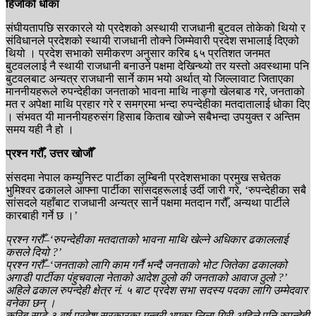
हिजोको धोका
संघीयतापछि सरकारले यो प्रदेशको अस्थायी राजधानी बुटवल तोकेको थियो र
संविधानले प्रदेशको स्थायी राजधानी तोक्ने जिम्मेवारी प्रदेश सभालाई दिएको
थियो । प्रदेश सभाको समीकरण अनुसार करिब ६५ प्रतिशत जनमत
बुटवललाई नै स्थायी राजधानी बनाउने पक्षमा देखिन्थ्यो तर यस्तो अवस्थामा पनि
बुटवलबाट अन्यत्र राजधानी सार्ने काम भयो अर्थात् यो जिल्लावाट जिताएका
माननीयहरूले रुपन्देहीका जनताको भावना माथि नाङ्गो खेलबाड गरे, जनताको
मत र अपेक्षा माथि प्रहार गरे र समग्रमा भन्दा रुपन्देहीका मतदातालाई धोका दिए
। संभवत यी माननीयहरुसंग हिसाब किताब खोज्ने सबैभन्दा उपयुक्त र अन्तिम
समय यही नै हो ।
प्रश्न गरौँ, उत्तर खोजौँ
संसदमा नेपाल कम्युनिस्ट पार्टीका लुम्बिनी प्रदेशसभाका प्रमुख सचेतक
भुमिश्वर ढकालले आफ्ना पार्टीका सांसदहरूलाई उर्दी जारी गरे, ‘रुपन्देहीका सबै
सांसदले यहाँबाट राजधानी अन्यत्र सार्ने पक्षमा मतदान गरौँ, अन्यथा पार्टीले
कारबाही गर्ने छ ।’
प्रश्न गरौँ–‘रुपन्देहीका मतदाताको भावना माथि खेल्ने अधिकार ढकाललाई
कसले दियो ?’
प्रश्न गरौँ–‘जनताको लागि काम गर्नै भन्दै जनताको भोट जितेका ढकालको
अगाडी पार्टीका पंहुचवाला नेताको आदेश ठुलो की जनताको आवाज ठुलो ?’
अहिले ढकाल रुपन्देही क्षेत्र नं. ५ बाट प्रदेश सभा सदस्य पदका लागि उम्मेदवार
वनेका छन् ।
करिब साढे ३ वर्ष प्रदेश सरकारका मन्त्री भएका लिला गिरी अहिले पनि रुपन्देही