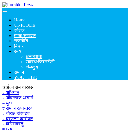
Home
UNICODE
स्पेशल
ताजा समाचार
राजनीति
बिचार
अन्य
अन्तरवार्ता
स्वास्थ/जिवनशैली
खेलकुद
समाज
YOUTUBE
चर्चाका समाचारहरु
# अभियान
# जीवनराज आचार्य
# युवा
# समाज रूपान्तरण
# चौराह हस्पिटल
# घरजग्गा कारोबार
# कपिलवस्तु
# मृत्यु