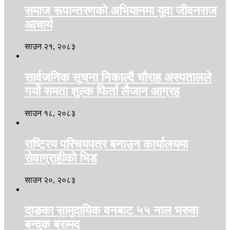
समाज रूपान्तरणको अभियानमा युवा जीवनराज
आचार्य
साउन २१, २०८३
सार्वजनिक सूचना निकाल्दै चौराह अस्पतालले
गर्यो समता शुल्क फिर्ता लैजान आग्रह
साउन १८, २०८३
राष्ट्रिय परिचयपत्र बनाउन कार्यालयमा
सेवाग्राहीको भिड
साउन २०, २०८३
दाङका सामुदायिक वनबाट ५५ नाल भरुवा
बन्दुक बरामद