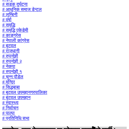
# सडक दुर्घटना
# आधुनिक समाज डेन्टल
# लुम्बिनी
# वर्षा
# समृद्धि
# समृद्धि एकेडेमी
# काङ्ग्रेस
# नेपाली कांग्रेस
# बुटवल
# राजधानी
# रुपन्देही
# रुपन्देही २
# नेकपा
# रुपन्देही १
# चुन्न पौडेल
# मन्दिर
# सिद्धबाबा
# बुटवल उपमहानगरपालिका
# बुटवल उपमहान
# स्वास्थ्य
# निर्वाचन
# पाल्पा
# प्रतिनिधि सभा