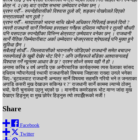
क्षेत्र नं. २ (क) बाट प्रदेश सभामा उम्मेदवार वनेका छन् ।
प्रश्न गरौँ – रुपन्देहीवासीको विश्वास ठुलो की, शङ्कर पोखरेलले दिएको
मन्त्रालयको भाग ठुलो ?
प्रश्न गरौँ – मतदाताको भावना माथि खेल्ने अधिकार गिरिलाई कसले दियो ?
त्यस्तै राजधानी सार्ने निर्णयमा हस्ताक्षर गर्नेहरू दधिराम न्यौपाने र तुल्सी चौधरी
पनि यसपटक रुपन्देहीका विभिन्न क्षेत्रवाट उम्मेदवार वनेका छन् । राजधानी
सार्ने नैतिक जिम्मेवारीबाट अर्का उम्मेदवार भोजप्रसाद श्रेष्ठलाई पनि मुक्त हुने
सुविधा छैन ।
सबैलाई सोधौँ – जिल्लावासीको भावनासँग जोडिएको राजधानी समेत बचाउन
नसक्नेलाई के खुबी देखेर भोट दिने ? अनि उनीहरूले बाँडेका आश्वासनलाई
विश्वास गर्ने न्यूनतम आधार के छ ? प्रश्न सोध्ने समय यही नै हो ।
अन्तमा करिब ४ वर्ष अगाडि एक अनौपचारिक कार्यक्रममा त्यस वेलाका सांसद
दधिराम न्यौपानेलाई स्थायी राजधानीको विषयमा जिज्ञासा राख्दा उनले भनेका
थिए–‘बुटवलवाट राजधानी अन्यत्र सार्ने विषयमा सहमति गरियो भने त जनताका
अगाडि कसरी मुख देखाउन सकिन्छ र ?’ राजधानी सार्ने काममा ल्याप्चे ठोक्नु
भयो, फेरी चुनावमा उठ्नु भएको छ । माननीय कमरेडहरू भोट माग्न जांदा मुख
देखाएर हिड्नुस् वा मुख छोपेर हिड्नुस त्यो तपाईँहरूको मर्जी !
Share
Facebook
Twitter