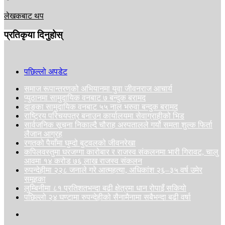
लेखकबाट थप
प्रतिकृया दिनुहोस्
पछिल्लो अपडेट
समाज रूपान्तरणको अभियानमा युवा जीवनराज आचार्य
प्युठानमा सामुदायिक वनबाट ७ बन्दुक बरामद
दाङका सामुदायिक वनबाट ५५ नाल भरुवा बन्दुक बरामद
राष्ट्रिय परिचयपत्र बनाउन कार्यालयमा सेवाग्राहीको भिड
सार्वजनिक सूचना निकाल्दै चौराह अस्पतालले गर्यो समता शुल्क फिर्ता
लैजान आग्रह
रगतको पैयाँमा घुम्दो बुटवलको जीवनरेखा
कपिलवस्तुमा घरजग्गा कारोबार र राजस्व संकलनमा भारी गिरावट, चालु
आवमा १४ करोड ७६ लाख राजस्व संकलन
रुपन्देहीमा २२८ जनाले गरे आत्महत्या, अधिकांश २६–३५ वर्ष उमेर
समूहका
लुम्बिनीमा ८१ प्रतिशतभन्दा बढी क्षेत्रमा धान रोपाइँ सकियो
पछिल्लो २४ घण्टामा रुपन्देहीको सैनामैनामा सबैभन्दा बढी वर्षा