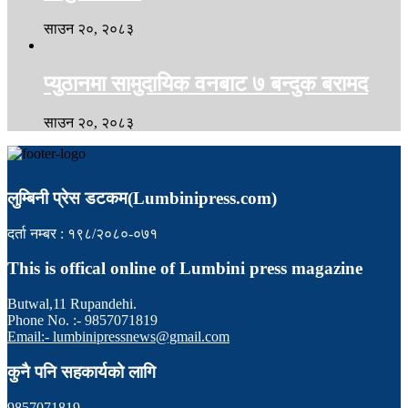
साउन २०, २०८३
प्युठानमा सामुदायिक वनबाट ७ बन्दुक बरामद
साउन २०, २०८३
लुम्बिनी प्रेस डटकम(Lumbinipress.com)
दर्ता नम्बर : १९८/२०८०-०७१
This is offical online of Lumbini press magazine
Butwal,11 Rupandehi.
Phone No. :- 9857071819
Email:- lumbinipressnews@gmail.com
कुनै पनि सहकार्यको लागि
9857071819