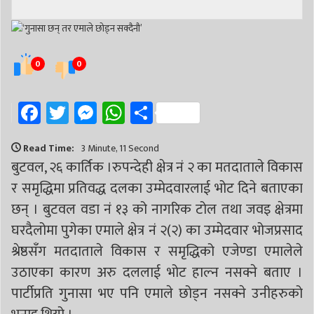
# सिद्धबाबा
# बुटवल उपमहानगरपालिका
# बुटवल उपमहान
# स्वास्थ्य
# निर्वाचन
# पाल्पा
# प्रतिनिधि सभा
0
0
Facebook
Twitter
Messenger
WhatsApp
Share
Read Time:
3 Minute, 11 Second
बुटवल, २६ कार्तिक ।रुपन्देही क्षेत्र नं २ का मतदाताले विकास
र समृद्धिमा प्रतिवद्ध दलका उम्मेदवारलाई भोट दिने बताएका
छन् । बुटवल वडा नं १३ को नागरिक टोल तथा जवइ क्षेत्रमा
घरदैलोमा पुगेका एमाले क्षेत्र नं २(२) का उम्मेदवार भोजप्रसाद
श्रेष्ठसँग मतदाताले विकास र समृद्धिको एजेण्डा एमालेले
उठाएका कारण अरु दललाई भोट हाल्न नसक्ने बताए ।
पार्टीप्रति गुनासा भए पनि एमाले छोड्न नसक्ने उनीहरुको