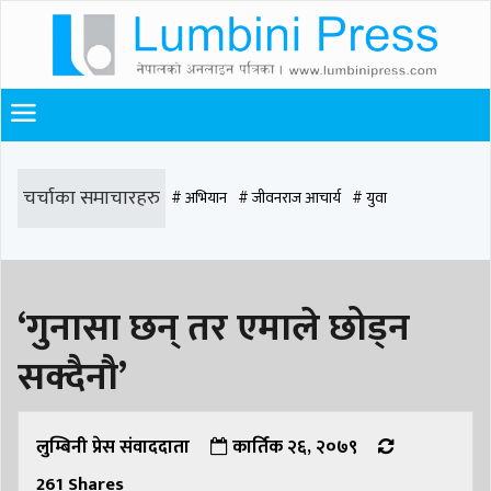
चर्चाका समाचारहरु
# अभियान
# जीवनराज आचार्य
# युवा
# समाज रूपान्तरण
# चौराह हस्पिटल
# घरजग्गा कारोबार
# कपिलवस्तु
‘गुनासा छन् तर एमाले छोड्न
# मृत्यु
# सडक दुर्घटना
# आधुनिक समाज डेन्टल
# लुम्बिनी
# वर्षा
# समृद्धि
सक्दैनौ’
# समृद्धि एकेडेमी
# काङ्ग्रेस
# नेपाली कांग्रेस
# बुटवल
# राजधानी
# रुपन्देही
# रुपन्देही २
# नेकपा
# रुपन्देही १
# चुन्न पौडेल
# मन्दिर
लुम्बिनी प्रेस संवाददाता
कार्तिक २६, २०७९
261
Shares