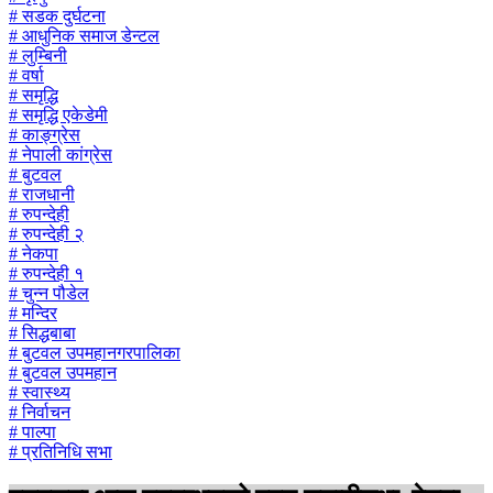
# सडक दुर्घटना
# आधुनिक समाज डेन्टल
# लुम्बिनी
# वर्षा
# समृद्धि
# समृद्धि एकेडेमी
# काङ्ग्रेस
# नेपाली कांग्रेस
# बुटवल
# राजधानी
# रुपन्देही
# रुपन्देही २
# नेकपा
# रुपन्देही १
# चुन्न पौडेल
# मन्दिर
# सिद्धबाबा
# बुटवल उपमहानगरपालिका
# बुटवल उपमहान
# स्वास्थ्य
# निर्वाचन
# पाल्पा
# प्रतिनिधि सभा