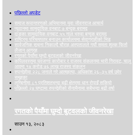
पछिल्लो अपडेट
समाज रूपान्तरणको अभियानमा युवा जीवनराज आचार्य
प्युठानमा सामुदायिक वनबाट ७ बन्दुक बरामद
दाङका सामुदायिक वनबाट ५५ नाल भरुवा बन्दुक बरामद
राष्ट्रिय परिचयपत्र बनाउन कार्यालयमा सेवाग्राहीको भिड
सार्वजनिक सूचना निकाल्दै चौराह अस्पतालले गर्यो समता शुल्क फिर्ता
लैजान आग्रह
रगतको पैयाँमा घुम्दो बुटवलको जीवनरेखा
कपिलवस्तुमा घरजग्गा कारोबार र राजस्व संकलनमा भारी गिरावट, चालु
आवमा १४ करोड ७६ लाख राजस्व संकलन
रुपन्देहीमा २२८ जनाले गरे आत्महत्या, अधिकांश २६–३५ वर्ष उमेर
समूहका
लुम्बिनीमा ८१ प्रतिशतभन्दा बढी क्षेत्रमा धान रोपाइँ सकियो
पछिल्लो २४ घण्टामा रुपन्देहीको सैनामैनामा सबैभन्दा बढी वर्षा
रगतको पैयाँमा घुम्दो बुटवलको जीवनरेखा
साउन १३, २०८३