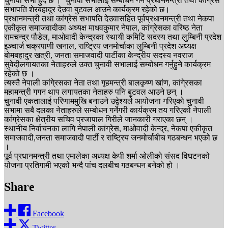
चुनावी सभा हुंदै छ । चुनावी सभालाई सम्बोधन गर्न प्रधानमन्त्री तथा कांगे्रस
सभापति शेरबहादुर देउवा बुटवल आउने कार्यक्रम रहेको छ।
प्रधानमन्त्री तथा कांग्रेस सभापति देउवासहित पूर्वप्रधानमन्त्री तथा नेकपा
एकीकृत समाजवादीका अध्यक्ष माधवकुमार नेपाल, कांग्रेसका वरिष्ठ नेता
रामचन्द्र पौडेल, माओवादी केन्द्रका स्थायी कमिटि सदस्य तथा लुम्बिनी प्रदेश
इञ्चार्ज चक्रपाणी खनाल, राष्ट्रिय जनमोर्चाका लुम्बिनी प्रदेश अध्यक्ष
बोमबहादुर खत्री, जनता समाजवादी पार्टीका केन्द्रीय सदस्य नवराज
सुवेदीलगायतका नेताहरुले उक्त चुनावी सभालाई सम्बोधन गर्नुहुने कार्यक्रम
रहेको छ ।
त्यस्तै नेपाली कांगे्रसका नेता तथा गृहमन्त्री बालकृष्ण खांण, कांगे्रसका
महामन्त्री गगन थाप लगायतका नेताहरु पनि बुटवल आउने छन् ।
चुनावी एकतालाई परिणाममुखि बनाउने उद्वेश्यले आयोजना गरिएको चुनावी
सभामा सबै दलका नेताहरुले सम्बोधन गर्नेगरी कार्यक्रम तय गरिएको नेपाली
कांग्रेसका क्षेत्रीय सचिव प्रजापाल गिरीले जानकारी गराएका छन् ।
स्थानीय निर्वाचनका लागि नेपाली कांग्रेस, माओवादी केन्द्र, नेकपा एकीकृत
समाजवादी,जनता समाजवादी पार्टी र राष्ट्रिय जनमोर्चाबीच गठबन्धन भएको छ
।
पूर्व प्रधानमन्त्री तथा एमालेका अध्यक्ष केपी शर्मा ओलीको संसद विघटनको
योजना प्रतिगामी भएको भन्दै पांच दलबीच गठबन्धन बनेको हो ।
Share
Facebook
Twitter