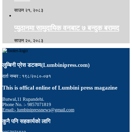
साउन २१, २०८३
प्युठानमा सामुदायिक वनबाट ७ बन्दुक बरामद
साउन २०, २०८३
लुम्बिनी प्रेस डटकम(Lumbinipress.com)
दर्ता नम्बर : १९८/२०८०-०७१
This is offical online of Lumbini press magazine
Butwal,11 Rupandehi.
Phone No. :- 9857071819
Email:- lumbinipressnews@gmail.com
कुनै पनि सहकार्यको लागि