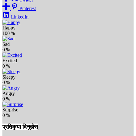
Pinterest
LinkedIn
Happy
100
%
Sad
0
%
Excited
0
%
Sleepy
0
%
Angry
0
%
Surprise
0
%
प्रतिकृया दिनुहोस्