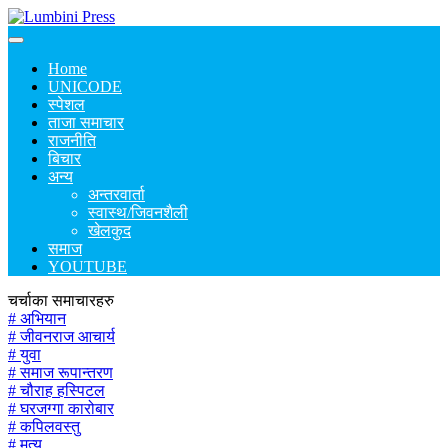
Home
UNICODE
स्पेशल
ताजा समाचार
राजनीति
बिचार
अन्य
अन्तरवार्ता
स्वास्थ/जिवनशैली
खेलकुद
समाज
YOUTUBE
चर्चाका समाचारहरु
# अभियान
# जीवनराज आचार्य
# युवा
# समाज रूपान्तरण
# चौराह हस्पिटल
# घरजग्गा कारोबार
# कपिलवस्तु
# मृत्यु