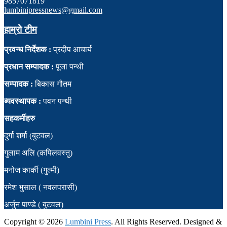
9857071819
lumbinipressnews@gmail.com
हाम्रो टीम
प्रवन्ध निर्देशक :
प्रदीप आचार्य
प्रधान सम्पादक :
पूजा पन्थी
सम्पादक :
बिकास गौतम
ब्यवस्थापक :
पवन पन्थी
सहकर्मीहरु
दुर्गा शर्मा (बुटवल)
गुलाम अलि (कपिलवस्तु)
मनोज कार्की (गुल्मी)
रमेश भुसाल ( नवलपरासी)
अर्जुन पाण्डे ( बुटवल)
Copyright ©
2026
Lumbini Press
. All Rights Reserved. Designed &