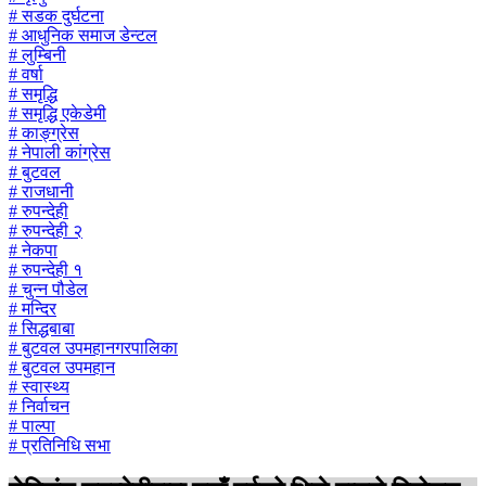
# सडक दुर्घटना
# आधुनिक समाज डेन्टल
# लुम्बिनी
# वर्षा
# समृद्धि
# समृद्धि एकेडेमी
# काङ्ग्रेस
# नेपाली कांग्रेस
# बुटवल
# राजधानी
# रुपन्देही
# रुपन्देही २
# नेकपा
# रुपन्देही १
# चुन्न पौडेल
# मन्दिर
# सिद्धबाबा
# बुटवल उपमहानगरपालिका
# बुटवल उपमहान
# स्वास्थ्य
# निर्वाचन
# पाल्पा
# प्रतिनिधि सभा