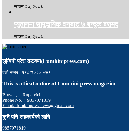
साउन २०, २०८३
प्युठानमा सामुदायिक वनबाट ७ बन्दुक बरामद
साउन २०, २०८३
लुम्बिनी प्रेस डटकम(Lumbinipress.com)
दर्ता नम्बर : १९८/२०८०-०७१
This is offical online of Lumbini press magazine
Butwal,11 Rupandehi.
Phone No. :- 9857071819
Email:- lumbinipressnews@gmail.com
कुनै पनि सहकार्यको लागि
9857071819