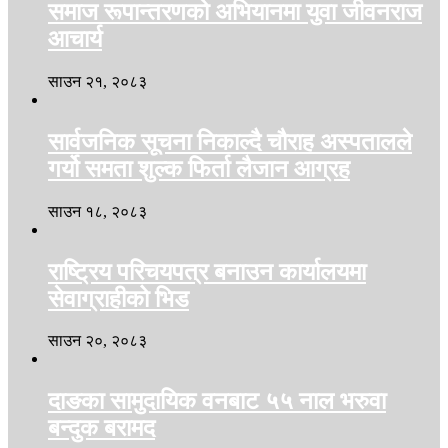
समाज रूपान्तरणको अभियानमा युवा जीवनराज
आचार्य
साउन २१, २०८३
सार्वजनिक सूचना निकाल्दै चौराह अस्पतालले
गर्यो समता शुल्क फिर्ता लैजान आग्रह
साउन १८, २०८३
राष्ट्रिय परिचयपत्र बनाउन कार्यालयमा
सेवाग्राहीको भिड
साउन २०, २०८३
दाङका सामुदायिक वनबाट ५५ नाल भरुवा
बन्दुक बरामद