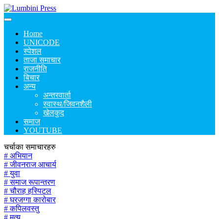
Home
UNICODE
स्पेशल
ताजा समाचार
राजनीति
बिचार
अन्य
अन्तरवार्ता
स्वास्थ/जिवनशैली
खेलकुद
समाज
YOUTUBE
चर्चाका समाचारहरु
# अभियान
# जीवनराज आचार्य
# युवा
# समाज रूपान्तरण
# चौराह हस्पिटल
# घरजग्गा कारोबार
# कपिलवस्तु
# मृत्यु