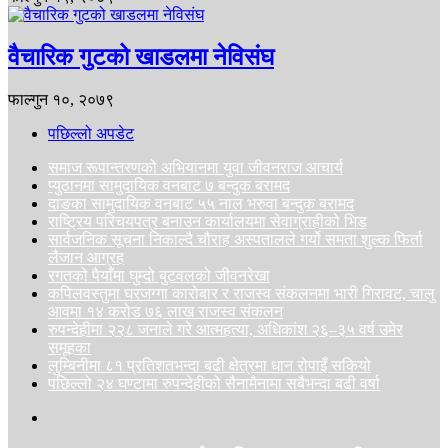
वैचारिक गुटको खाडलमा नेविसंघ
फाल्गुन १०, २०७९
पछिल्लो अपडेट
समाज रूपान्तरणको अभियानमा युवा जीवनराज आचार्य
प्युठानमा सामुदायिक वनबाट ७ बन्दुक बरामद
दाङका सामुदायिक वनबाट ५५ नाल भरुवा बन्दुक बरामद
राष्ट्रिय परिचयपत्र बनाउन कार्यालयमा सेवाग्राहीको भिड
सार्वजनिक सूचना निकाल्दै चौराह अस्पतालले गर्यो समता शुल्क फिर्ता
लैजान आग्रह
रगतको पैयाँमा घुम्दो बुटवलको जीवनरेखा
कपिलवस्तुमा घरजग्गा कारोबार र राजस्व संकलनमा भारी गिरावट, चालु
आवमा १४ करोड ७६ लाख राजस्व संकलन
रुपन्देहीमा २२८ जनाले गरे आत्महत्या, अधिकांश २६–३५ वर्ष उमेर
समूहका
लुम्बिनीमा ८१ प्रतिशतभन्दा बढी क्षेत्रमा धान रोपाइँ सकियो
पछिल्लो २४ घण्टामा रुपन्देहीको सैनामैनामा सबैभन्दा बढी वर्षा