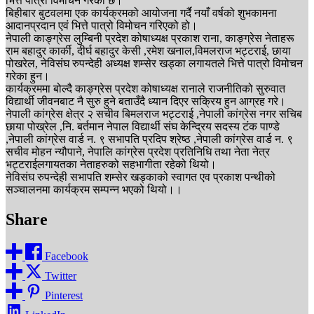
भित्ते पात्रो विमोचन गरेको छ।
बिहीबार बुटवलमा एक कार्यक्रमको आयोजना गर्दै नयाँ वर्षको शुभकामना
आदानप्रदान एवं भित्ते पात्रो विमोचन गरिएको हो।
नेपाली काङ्ग्रेस लुम्बिनी प्रदेश कोषाध्यक्ष प्रकाश राना, काङ्ग्रेस नेताहरू
राम बहादुर कार्की, दीर्घ बहादुर केसी ,रमेश खनाल,विमलराज भट्टराई, छाया
पोखरेल, नेविसंघ रुपन्देही अध्यक्ष शम्सेर खड्का लगायतले भित्ते पात्रो विमोचन
गरेका हुन।
कार्यक्रममा बोल्दै काङ्ग्रेस प्रदेश कोषाध्यक्ष रानाले राजनीतिको सुरुवात
विद्यार्थी जीवनबाट नै सुरु हुने बताउँदै ध्यान दिएर सक्रिय हुन आग्रह गरे।
नेपाली कांग्रेस क्षेत्र २ सचीव बिमलराज भट्टराई ,नेपाली कांग्रेस नगर सचिब
छाया पोख्रेल ,नि. बर्तमान नेपाल विद्यार्थी संघ केन्द्रिय सदस्य टंक पाण्डे
,नेपाली कांग्रेस वार्ड न. ९ सभापति प्रदिप श्रेष्ठ ,नेपाली कांग्रेस वार्ड न. ९
सचीव मोहन न्यौपाने, नेपालि कांग्रेस प्रदेश प्रतिनिधि तथा नेता नेत्र
भट्टराईलगायतका नेताहरुको सहभागीता रहेको थियो।
नेविसंघ रुपन्देही सभापति शम्सेर खड्काको स्वागत एव प्रकाश पन्थीको
सञ्चालनमा कार्यक्रम सम्पन्न भएको थियो।।
Share
Facebook
Twitter
Pinterest