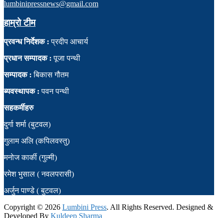
lumbinipressnews@gmail.com
हाम्रो टीम
प्रवन्ध निर्देशक :
प्रदीप आचार्य
प्रधान सम्पादक :
पूजा पन्थी
सम्पादक :
बिकास गौतम
ब्यवस्थापक :
पवन पन्थी
सहकर्मीहरु
दुर्गा शर्मा (बुटवल)
गुलाम अलि (कपिलवस्तु)
मनोज कार्की (गुल्मी)
रमेश भुसाल ( नवलपरासी)
अर्जुन पाण्डे ( बुटवल)
Copyright ©
2026
Lumbini Press
. All Rights Reserved. Designed &
Developed By
Kuldeep Sharma