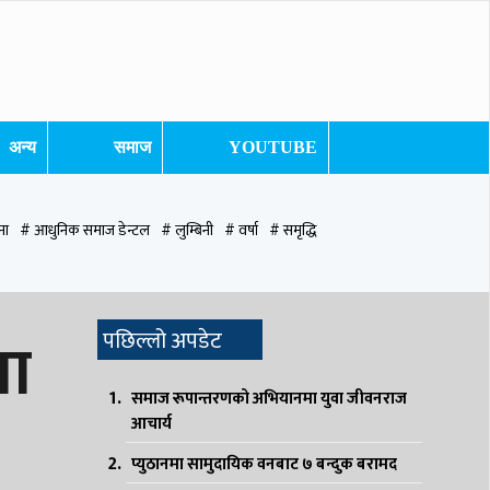
अन्य
समाज
YOUTUBE
ना
# आधुनिक समाज डेन्टल
# लुम्बिनी
# वर्षा
# समृद्धि
ुटवल उपमहानगरपालिका
# बुटवल उपमहान
# स्वास्थ्य
# निर्वाचन
# पाल्पा
मा
पछिल्लो अपडेट
समाज रूपान्तरणको अभियानमा युवा जीवनराज
आचार्य
प्युठानमा सामुदायिक वनबाट ७ बन्दुक बरामद