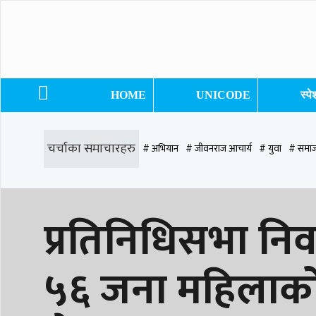
HOME
UNICODE
स्प
चर्चाका समाचारहरु
# अभियान
# जीवनराज आचार्य
# युवा
# समाज
# समृद्धि एकेडेमी
# काङ्ग्रेस
# नेपाली कांग्रेस
# बुटवल
# राजधानी
# रु
प्रतिनिधिसभा निर्व
# प्रतिनिधि सभा
५६ जना महिलाको उ