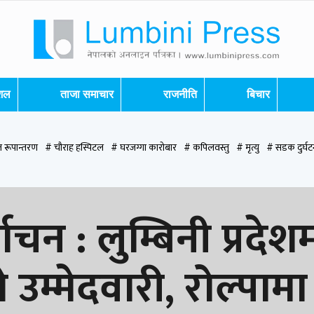
ेशल
ताजा समाचार
राजनीति
बिचार
 रूपान्तरण
# चौराह हस्पिटल
# घरजग्गा कारोबार
# कपिलवस्तु
# मृत्यु
# सडक दुर्घट
पन्देही
# रुपन्देही २
# नेकपा
# रुपन्देही १
# चुन्न पौडेल
# मन्दिर
# सिद्धबाबा
# ब
ाचन : लुम्बिनी प्रदेश
म्मेदवारी, रोल्पामा