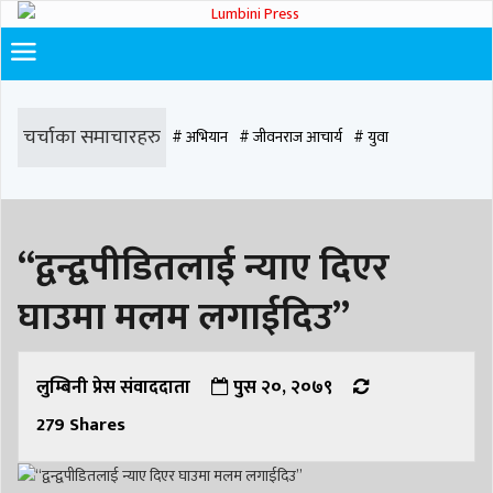
चर्चाका समाचारहरु
# अभियान
# जीवनराज आचार्य
# युवा
# समाज रूपान्तरण
# चौराह हस्पिटल
# घरजग्गा कारोबार
# कपिलवस्तु
“द्वन्द्वपीडितलाई न्याए दिएर
# मृत्यु
# सडक दुर्घटना
# आधुनिक समाज डेन्टल
# लुम्बिनी
# वर्षा
# समृद्धि
घाउमा मलम लगाईदिउ”
# समृद्धि एकेडेमी
# काङ्ग्रेस
# नेपाली कांग्रेस
# बुटवल
# राजधानी
# रुपन्देही
# रुपन्देही २
# नेकपा
# रुपन्देही १
# चुन्न पौडेल
# मन्दिर
लुम्बिनी प्रेस संवाददाता
पुस २०, २०७९
279
Shares
# सिद्धबाबा
# बुटवल उपमहानगरपालिका
# बुटवल उपमहान
# स्वास्थ्य