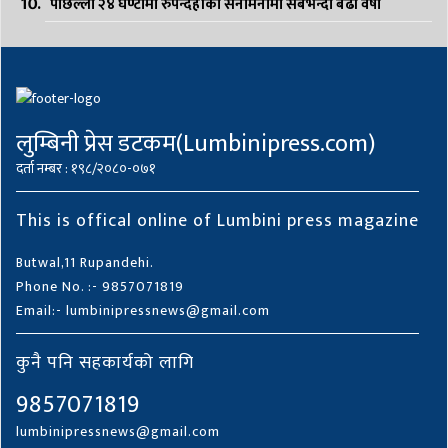
पछिल्लो २४ घण्टामा रुपन्देहीको सैनामैनामा सबैभन्दा बढी वर्षा
लुम्बिनी प्रेस डटकम(Lumbinipress.com)
दर्ता नम्बर : १९८/२०८०-०७१
This is offical online of Lumbini press magazine
Butwal,11 Rupandehi.
Phone No. :- 9857071819
Email:- lumbinipressnews@gmail.com
कुनै पनि सहकार्यको लागि
9857071819
lumbinipressnews@gmail.com