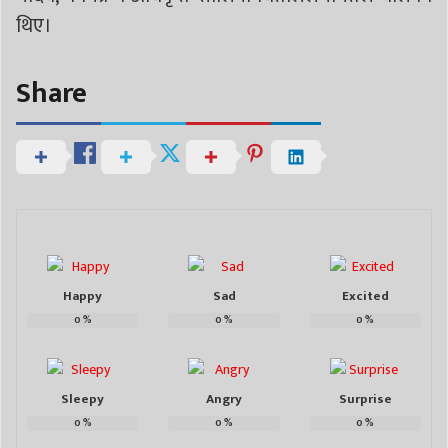
थिए।
Share
Happy
Sad
Excited
0
%
0
%
0
%
Sleepy
Angry
Surprise
0
%
0
%
0
%