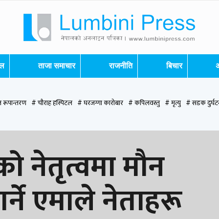
शल
ताजा समाचार
राजनीति
बिचार
अ
 रूपान्तरण
# चौराह हस्पिटल
# घरजग्गा कारोबार
# कपिलवस्तु
# मृत्यु
# सडक दुर्घट
पन्देही
# रुपन्देही २
# नेकपा
# रुपन्देही १
# चुन्न पौडेल
# मन्दिर
# सिद्धबाबा
# ब
ो नेतृत्वमा मौन
्ने एमाले नेताहरू