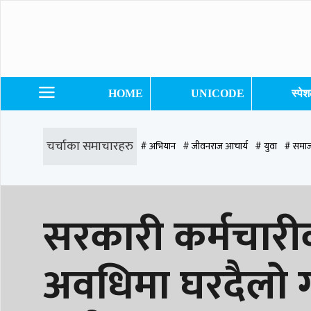
HOME
UNICODE
स्पे
चर्चाका समाचारहरु
# अभियान
# जीवनराज आचार्य
# युवा
# समाज
# समृद्धि एकेडेमी
# काङ्ग्रेस
# नेपाली कांग्रेस
# बुटवल
# राजधानी
# रु
सरकारी कर्मचारीक
# प्रतिनिधि सभा
अवधिमा घरदैलो गर