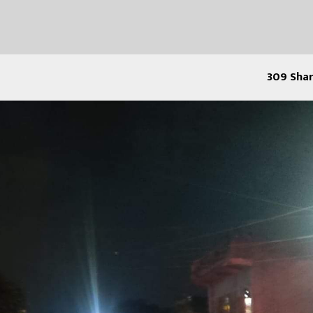
309
Shar