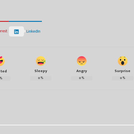
erest
LinkedIn
Sleepy
Angry
Surprise
ited
0
%
0
%
0
%
%