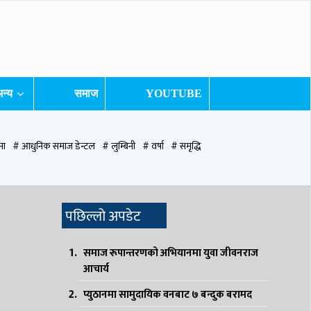
न्य
समाज
YOUTUBE
ना
# आधुनिक समाज डेन्टल
# लुम्बिनी
# वर्षा
# समृद्धि
ुटवल उपमहानगरपालिका
# बुटवल उपमहान
# स्वास्थ्य
# निर्वाचन
# पाल्पा
पछिल्लो अपडेट
समाज रूपान्तरणको अभियानमा युवा जीवनराज
आचार्य
प्युठानमा सामुदायिक वनबाट ७ बन्दुक बरामद